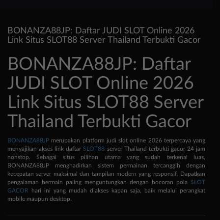
BONANZA88JP: Daftar JUDI SLOT Online 2026
Link Situs SLOT88 Server Thailand Terbukti Gacor
BONANZA88JP: Daftar
JUDI SLOT Online 2026
Link Situs SLOT88 Server
Thailand Terbukti Gacor
BONANZA88JP
merupakan platform judi slot online 2026 terpercaya yang
menyajikan akses link daftar
SLOT88
server Thailand terbukti gacor 24 jam
nonstop. Sebagai situs pilihan utama yang sudah terkenal luas,
BONANZA88JP menghadirkan sistem permainan tercanggih dengan
kecepatan server maksimal dan tampilan modern yang responsif. Dapatkan
pengalaman bermain paling menguntungkan dengan bocoran pola
SLOT
GACOR
hari ini yang mudah diakses kapan saja, baik melalui perangkat
mobile maupun desktop.