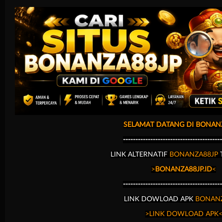
SELAMAT DATANG DI BONAN
Crash Game
----------------------------------------
LINK ALTERNATIF
BONANZA88JP
>
BONANZA88JP.ID
<
----------------------------------------
LINK DOWLOAD APK
BONANZ
>
LINK DOWLOAD APK