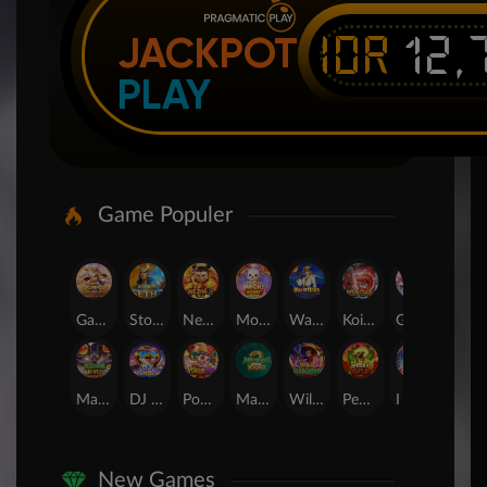
IDR
12,
JACKPOT
PLAY
Game Populer
Gates of Olympus POP
Storm of Seth 2
Nezha 2
Mochi Mania 1000
Way of Ninja
Koi Gate
Gates of Olympus Roulette
Queen of Inca 2
Mahjong Wins 3 – Black Scatter
DJ BOOM BOOM
Poker Win
Mahjong Ways 2
Wild Bandito
Pedas Gila
Lucky Neko
Roma
New Games