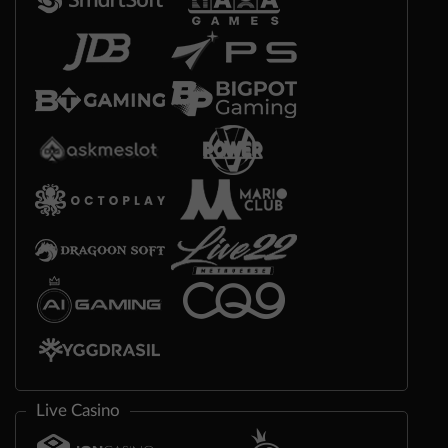
Live Casino