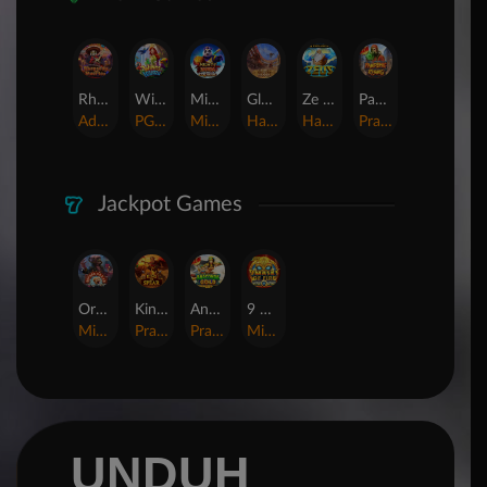
Rhapsody of Muertos
Wings of Iguazu
Mighty Panda
Glory Of Rome
Ze Zeus
Pandemic Rising
AdvantPlay
PG Soft
MicroGaming
Habanero
Hacksaw
Pragmatic Play
Jackpot Games
Orphan Organ
King Of Spears
Anaconda Gold
9 Masks of Fire™ HyperSpins™
MicroGaming
Pragmatic Play
Pragmatic Play
MicroGaming
UNDUH