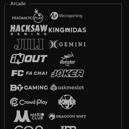
Arcade