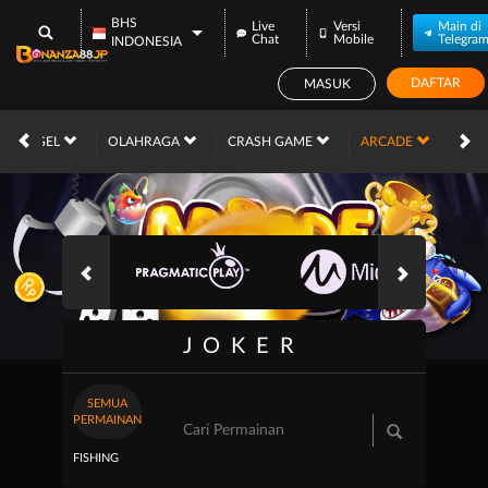
BHS
Live
Versi
Main di
Chat
Mobile
Telegra
INDONESIA
DAFTAR
MASUK
TOGEL
OLAHRAGA
CRASH GAME
ARCADE
PO
JOKER
SEMUA
PERMAINAN
FISHING