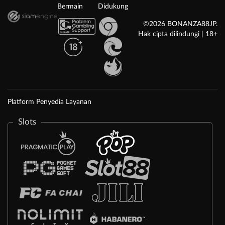
Bermain
Didukung
©2026 BONANZA88JP.
Hak cipta dilindungi | 18+
Platform Penyedia Layanan
Slots