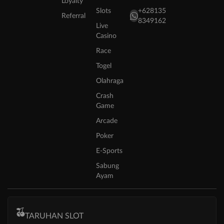
Loyalty
Slots
+628135
Referral
8349162
Live
Casino
Race
Togel
Olahraga
Crash
Game
Arcade
Poker
E-Sports
Sabung
Ayam
TARUHAN SLOT