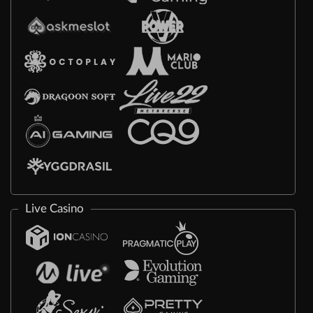
Live Casino