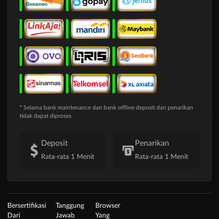
* Selama bank maintenance dan bank offline deposit dan penarikan
tidak dapat diproses
Deposit
Penarikan
Rata-rata 1 Menit
Rata-rata 1 Menit
Bersertifikasi
Tanggung
Browser
Dari
Jawab
Yang