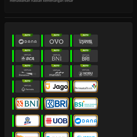
menawarkan hadiah kemenangan besar