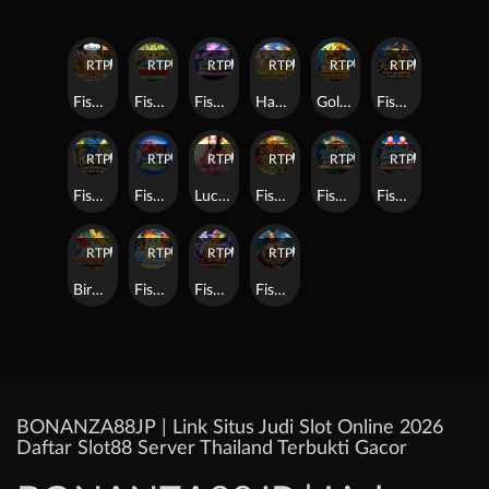
RTP
88%
RTP
98%
RTP
79%
RTP
82%
RTP
98%
RTP
95%
Fisherman's Wharf
Fish Hunter Insect Paradise
Fish Hunter 2 EX-Pro
Happy Fish 5
Golden Toad Fish Hunting
Fish Hunting: Da Sheng Nao Hai
RTP
95%
RTP
79%
RTP
92%
RTP
98%
RTP
83%
RTP
81%
Fish Hunting: Yao Qian Shu
Fish Hunter 2 EX-Novice
Lucky Wheel
Fish Hunter Monster Awaken
Fish Hunter 2 EX-Newbie
Fish Hunter 2 EX-My Club
RTP
81%
RTP
90%
RTP
88%
RTP
79%
Bird Paradise
Fish Hunter Spongebob
Fish Haiba
Fish Hunting: Li Kui Pi Yu
BONANZA88JP | Link Situs Judi Slot Online 2026
Daftar Slot88 Server Thailand Terbukti Gacor