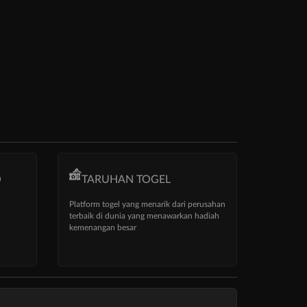
O
TARUHAN TOGEL
Platform togel yang menarik dari perusahan
terbaik di dunia yang menawarkan hadiah
kemenangan besar