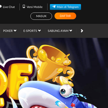
Live Chat
Versi Mobile
Main di Telegram
DAFTAR
MASUK
PROMOSI
POKER
E-SPORTS
SABUNG AYAM