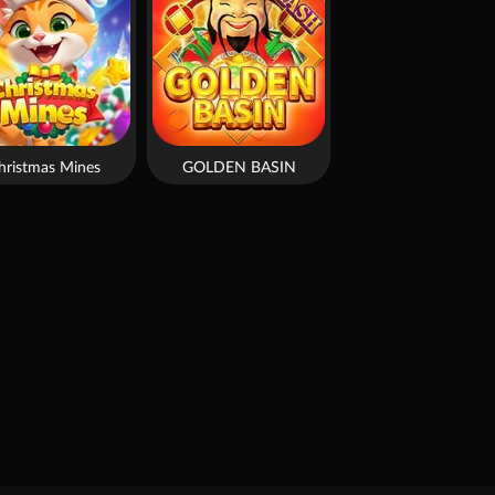
hristmas Mines
GOLDEN BASIN