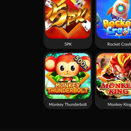
5PK
Rocket Cras
Monkey Thunderbolt
Monkey Kin