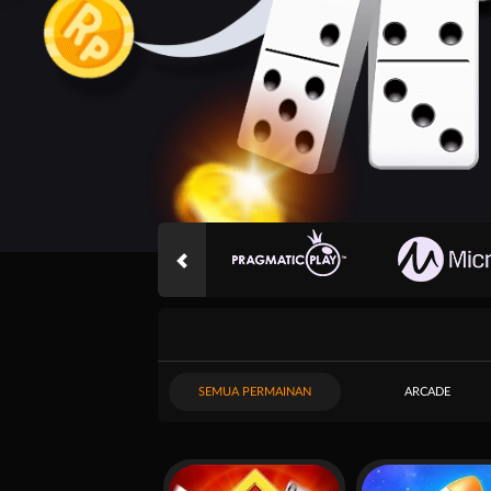
SEMUA PERMAINAN
ARCADE