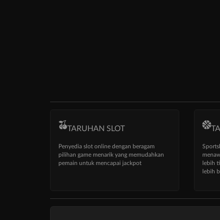
TARUHAN SLOT
T
Penyedia slot online dengan beragam
Sports
pilihan game menarik yang memudahkan
menawa
pemain untuk mencapai jackpot
lebih 
lebih 