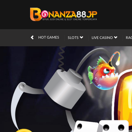
HOT GAMES
SLOTS
LIVE CASINO
RA