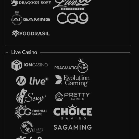
Live Casino