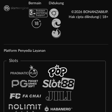
Bermain
Didukung
©2026 BONANZA88JP.
Hak cipta dilindungi | 18+
Platform Penyedia Layanan
Slots