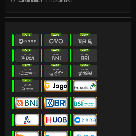
menawarkan hadiah kemenangan besar