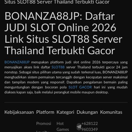
Situs SLOT88 Server Thailand Terbukti Gacor
BONANZA88JP: Daftar
JUDI SLOT Online 2026
Link Situs SLOT88 Server
Thailand Terbukti Gacor
BONANZA88JP
merupakan platform judi slot online 2026 terpercaya yang
menyajikan akses link daftar
SLOT88
server Thailand terbukti gacor 24 jam
nonstop. Sebagai situs pilihan utama yang sudah terkenal luas, BONANZA88JP
menghadirkan sistem permainan tercanggih dengan kecepatan server maksimal
dan tampilan modern yang responsif. Dapatkan pengalaman bermain paling
menguntungkan dengan bocoran pola
SLOT GACOR
hari ini yang mudah
diakses kapan saja, baik melalui perangkat mobile maupun desktop.
Kebijaksanaan
Platform
Kategori
Dukungan
Komunitas
Promosi
Hot
+628122
Games
9603349