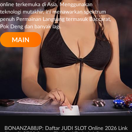
online terkemuka di Asia. Menggunakan
teknologi mutakhir, ini menawarkan spektrum
penuh Permainan Langsung termasuk Baccarat,
Pok Deng dan banyak lagi.
MAIN
BONANZA88JP: Daftar JUDI SLOT Online 2026 Link