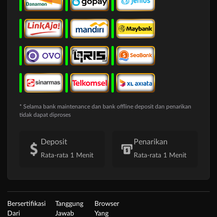
* Selama bank maintenance dan bank offline deposit dan penarikan
tidak dapat diproses
Deposit
Penarikan
Rata-rata 1 Menit
Rata-rata 1 Menit
Bersertifikasi
Tanggung
Browser
Dari
Jawab
Yang